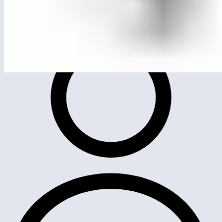
MG0217
Качалка на пружине «Божья коровка»