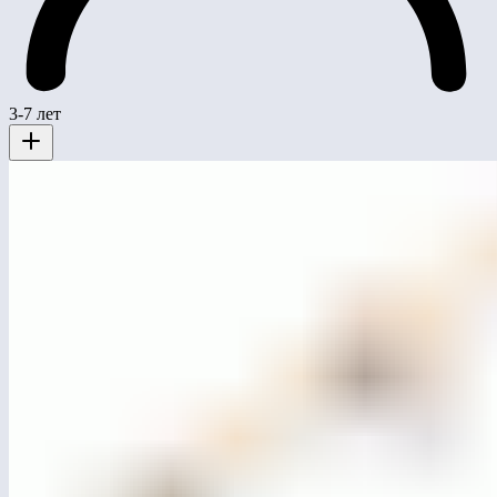
3-7 лет
MG0001
Качели-балансир двойной