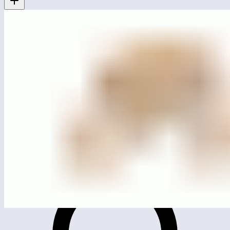
MG2001
Столик с пеньками детский