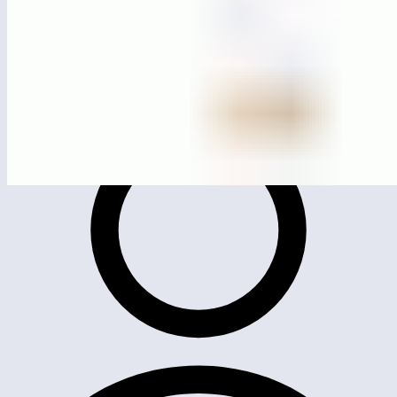
MG1003
Карусель