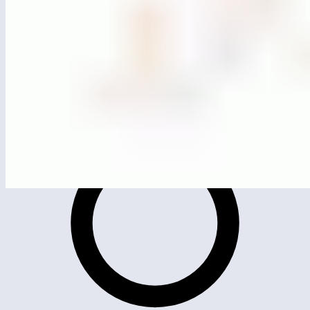
MG0517
Качели двойные