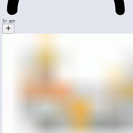
5+ лет
ЛГСК-11.31
Блоки для лазания «Хибины»