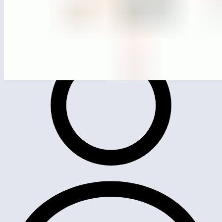
MG0509
Качели «Гнездо»