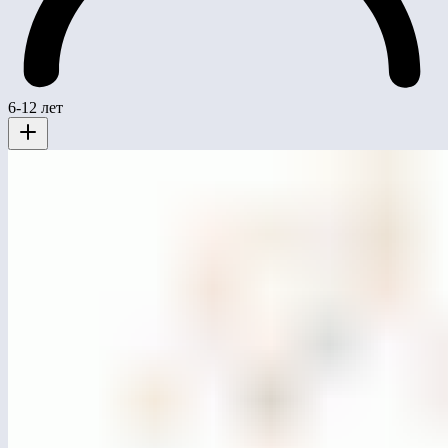
6-12 лет
MG0503
Качели двойные