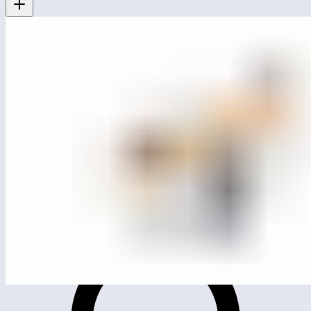
MG0215
Качалка на пружине