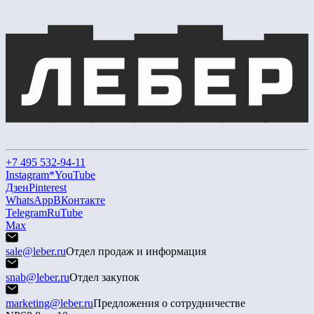
+7 495 532-94-11
Instagram*
YouTube
Дзен
Pinterest
WhatsApp
ВКонтакте
Telegram
RuTube
Max
sale@leber.ru
Отдел продаж и информация
snab@leber.ru
Отдел закупок
marketing@leber.ru
Предложения о сотрудничестве