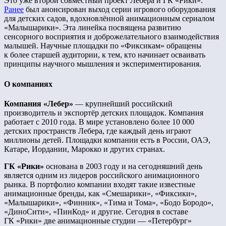
Это уже второй совместный проект Лебера и ГК «Рики».
Ранее
был анонсирован выход серии игрового оборудования
для детских садов, вдохновлённой анимационным сериалом
«Малышарики». Эта линейка посвящена развитию
сенсорного восприятия и доброжелательного взаимодействия
малышей. Научные площадки по «Фиксикам» обращены
к более старшей аудитории, к тем, кто начинает осваивать
принципы научного мышления и экспериментирования.
О компаниях
Компания «Лебер»
— крупнейший российский
производитель и экспортёр детских площадок. Компания
работает с 2010 года. В мире установлено более 10 000
детских пространств Лебера, где каждый день играют
миллионы детей. Площадки компании есть в России, ОАЭ,
Катаре, Иордании, Марокко и других странах.
ГК «Рики»
основана в 2003 году и на сегодняшний день
является одним из лидеров российского анимационного
рынка. В портфолио компании входят такие известные
анимационные бренды, как «Смешарики», «Фиксики»,
«Малышарики», «Финник», «Тима и Тома», «Бодо Бородо»,
«ДиноСити», «ПинКод» и другие. Сегодня в составе
ГК «Рики» две анимационные студии — «Петербург»