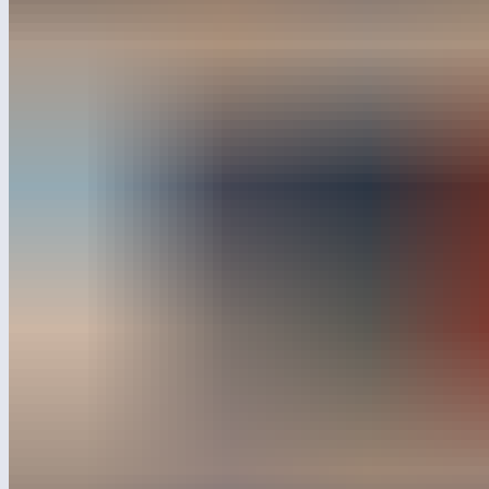
Персонажи изучают принципы работы устройств, чинят,
экспериментируют и объясняют сложное простыми словами.
Поэтому визуальный язык «Фиксиков» органично
вписывается в идею научных площадок: знакомые герои
становятся проводниками в реальный экспериментальный
опыт, а ребёнок, вспомнив сюжет, может повторить действия
героев своими руками.