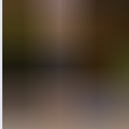
В «Сириусе» на V Конгрессе молодых учёных представили
новые научные детские площадки, созданные по мотивам
вселенной анимационного сериала «Фиксики». Проект,
созданный компанией «Лебер» и ГК «Рики», объединяет
инженерные решения, научно-популярный контент
и визуальный язык популярного мультсериала, что
помогает формировать устойчивый интерес к научному
познанию у детей 7–12 лет.
Научные детские площадки — это новый формат
образовательной среды, где игра становится инструментом
исследования. В отличие от привычных городских площадок,
каждый элемент здесь работает как наглядный эксперимент:
ребёнок наблюдает, как передаётся импульс, почему жидкости
разделяются на слои, как изменяется скорость движения
в зависимости от вязкости и откуда берётся энергия. Такой
опыт помогает школьникам не запоминать формулы, а видеть
физические и химические принципы в действии.
Тот же подход лежит в основе анимационного сериала
«Фиксики», который уже 15 лет знакомит юных зрителей
с устройством окружающих предметов, механизмов
и веществ.