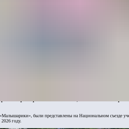
ортивных площадок, компания «Лебер», и группа к
арики», «Фиксики», «Финник» и других, подписал
гровых пространств для детей, вдохновленных ро
а «Малышарики», были представлены на Национальном съезде у
2026 году.