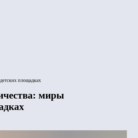
 детских площадках
ичества: миры
адках