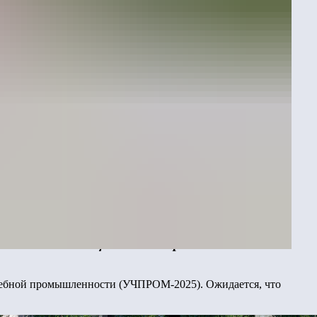
омпаний «Рики», создатель таких популярных
и договор о сотрудничестве. Целью
ссийскими анимационными героями.
чебной промышленности (УЧПРОМ-2025). Ожидается, что