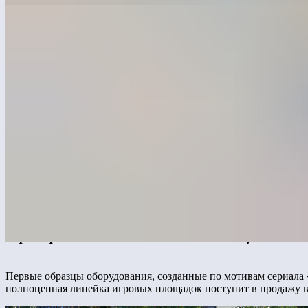
Ведущий российский производитель детских и сп
анимационных франшиз, как «Смешарики», «Малыш
партнерства является создание инновационных и
Первые образцы оборудования, созданные по мотивам сериал
полноценная линейка игровых площадок поступит в продажу в 