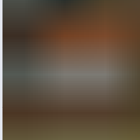
Capital Group. Поговорили о малых
архитектурных формах, которые действительно
востребованы у девелоперов, и о том,
как интегрировать мафы в проекты
комплексного благоустройства.
Оксана Дивеева поделилась профессиональным взглядом
на то, какие решения сегодня в приоритете у девелоперов,
почему даже красивая урна может испортить двор и что
мешает объединить мафы, ландшафтный дизайн
и архитектуру в единую концепцию.
Смотрите интервью здесь.
«Мнение эксперта» — это площадка Лебера для обмена
опытом между специалистами архитектуры, дизайна,
девелопмента и благоустройства. Здесь мы обсуждаем
реальные кейсы, актуальные тренды и решения, которые
формируют современную городскую среду.