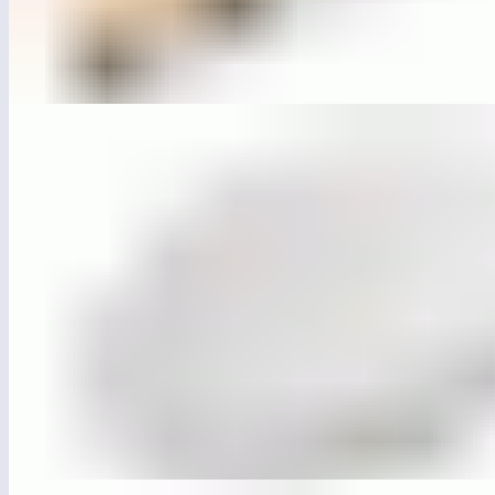
ЛГСП-77
Скамья парковая «Контур» прямая (п.м.)
ЛГСП-97
Скамья «Минерал» овальная средняя