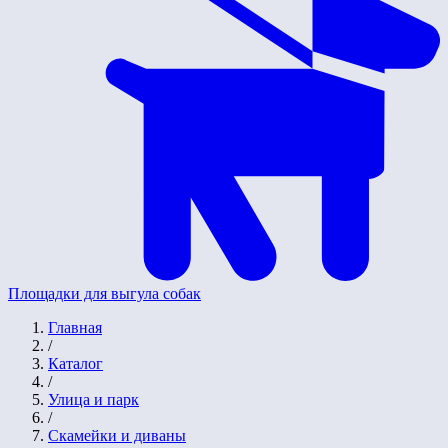
Площадки для выгула собак
Главная
/
Каталог
/
Улица и парк
/
Скамейки и диваны