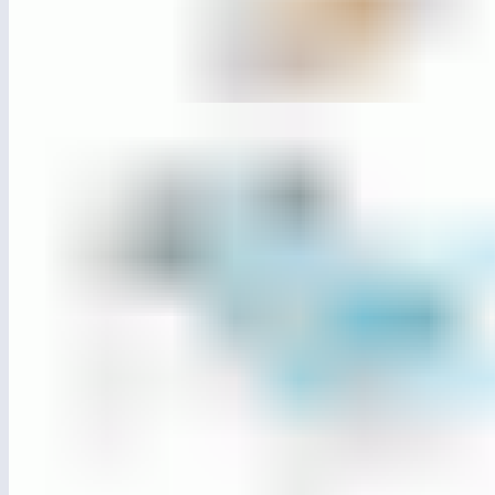
ЛГДП-53
Качели парковые «Базис» (подвес-диван)