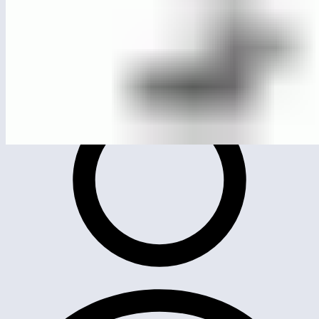
ЛГТУ-814.2
Твистер сдвоенный