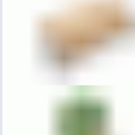
ЛГДП-11
Диван парковый «Город» Тип 3