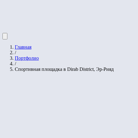
Главная
/
Портфолио
/
Спортивная площадка в Dirab District, Эр-Рияд