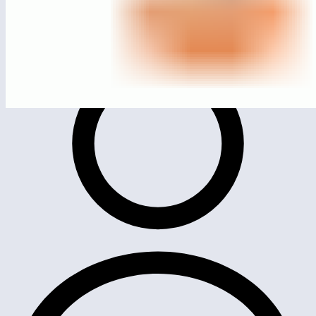
МСК-1609
Плавучий маяк