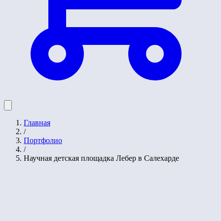
Главная
/
Портфолио
/
Научная детская площадка Лебер в Салехарде