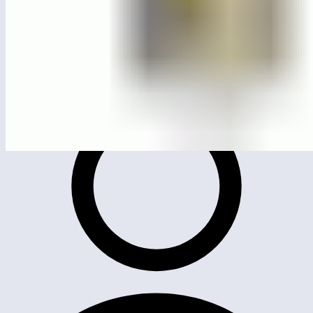
МСК-603
Кинематограф