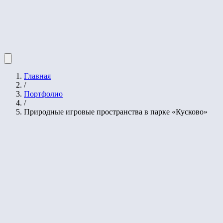
Главная
/
Портфолио
/
Природные игровые пространства в парке «Кусково»