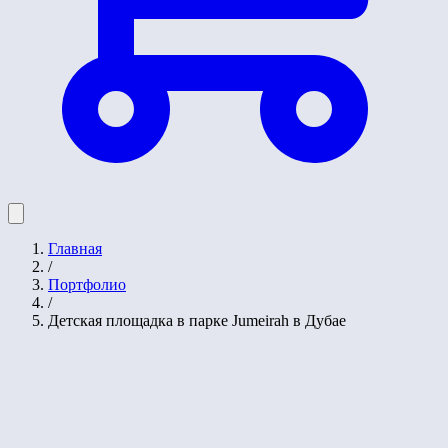
Главная
/
Портфолио
/
Детская площадка в парке Jumeirah в Дубае