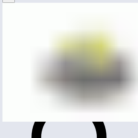
ЛГК-31
Карусель 3-х местная с полом «Ванкувер»