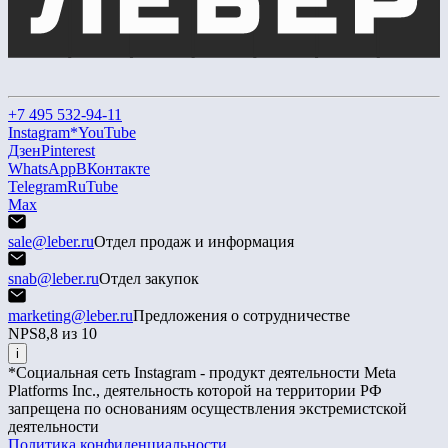
+7 495 532-94-11
Instagram*
YouTube
Дзен
Pinterest
WhatsApp
ВКонтакте
Telegram
RuTube
Max
sale@leber.ru
Отдел продаж и информация
snab@leber.ru
Отдел закупок
marketing@leber.ru
Предложения о сотрудничестве
NPS
8,8 из 10
i
*Социальная сеть Instagram - продукт деятельности Meta
Platforms Inc., деятельность которой на территории РФ
запрещена по основаниям осуществления экстремистской
деятельности
Политика конфиденциальности