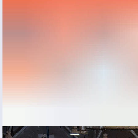
пространств, а генеральный директор компании Артем
Сорокин выступит на одной из ключевых дискуссий
деловой программы.
2 и 3 октября в Москве, в выставочном комплексе «Тимирязев
Центр», пройдёт ParkSeason Expo — крупнейшее в России
событие, посвящённое паркам, благоустройству
и общественным пространствам. Два раза в год эта площадка
собирает производителей оборудования, архитекторов,
представителей органов власти и девелоперов, чтобы
обсудить ведущие тенденции и формировать стандарты
развития городской среды.
Компания «Лебер» традиционно примет участие
в выставочной экспозиции. На стенде А306 мы представим
новые решения для детских и спортивных площадок, малые
архитектурные формы и уличную мебель.