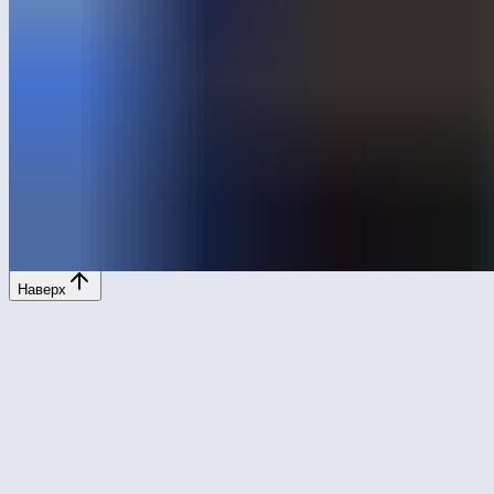
snab@leber.ru
Отдел закупок
marketing@leber.ru
Предложения о сотрудничестве
NPS
8,8 из 10
i
*Социальная сеть Instagram - продукт деятельности Meta
Platforms Inc., деятельность которой на территории РФ
запрещена по основаниям осуществления экстремистской
деятельности
Политика конфиденциальности
© ООО «Лебер» 2026, Все права защищены
ИНН: 9715311353, ОГРН: 1187746054946
Наверх