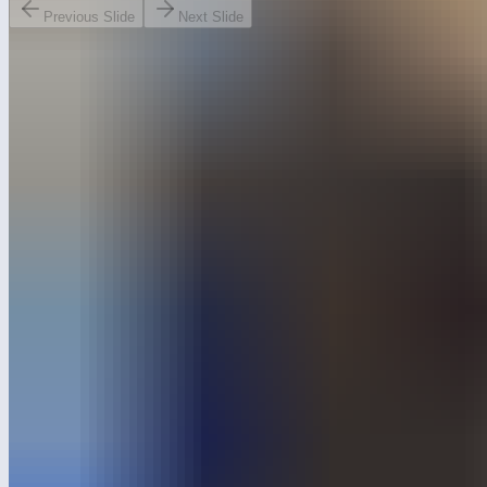
Previous Slide
Next Slide
1-3 декабря 2022 состоялся конгресс молодых ученых
в Научно-технологическом центре «Сириус» на котором
мы представили проект первой научной детской площадки.
+7 495 532-94-11
Instagram*
YouTube
Дзен
Pinterest
WhatsApp
ВКонтакте
Telegram
RuTube
Max
sale@leber.ru
Отдел продаж и информация