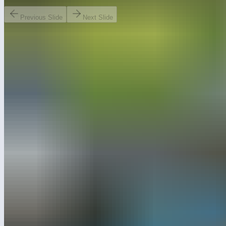
Previous Slide
Next Slide
Приглашаем посетить детский игровой комплекс
в СК Лужники на «Московском Урбанистическом форуме».
Вы сможете поиграть на нашей яркой, интересной, научной
площадке. Изучить возникновение светового луча, тока и его
замыкание в цепи, сложив пазл и раскрутив рукоять услышать
классическую музыку или создать свою мелодию, поговорить
Азбукой Морзе и не только! Сколько всего интересного?! Всё
это вы сможете оценить на форуме, который будет проходить
до сентября месяца.
Координаты площадки: 55.713970, 37.554889
Обязательно отмечайте нас в соц.сетях 💙