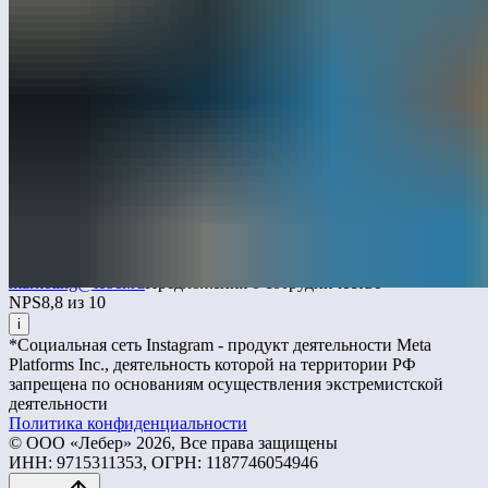
+7 495 532-94-11
Instagram*
YouTube
Дзен
Pinterest
WhatsApp
ВКонтакте
Telegram
RuTube
Max
sale@leber.ru
Отдел продаж и информация
snab@leber.ru
Отдел закупок
marketing@leber.ru
Предложения о сотрудничестве
NPS
8,8 из 10
i
*Социальная сеть Instagram - продукт деятельности Meta
Platforms Inc., деятельность которой на территории РФ
запрещена по основаниям осуществления экстремистской
деятельности
Политика конфиденциальности
© ООО «Лебер» 2026, Все права защищены
ИНН: 9715311353, ОГРН: 1187746054946