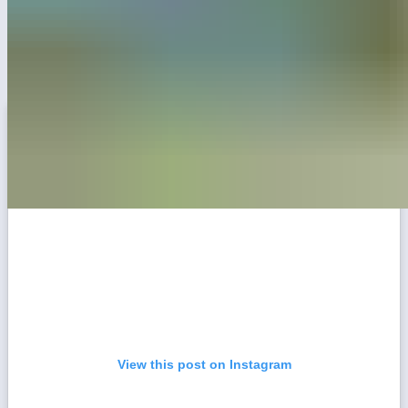
видеть, как люди радуются результатам. Это парк
«Первомайский» в Черниковке. Мы завершим
здесь все в октябре, и это будет, пожалуй, лучший
парк республики. Но на детских площадках здесь
уже каждый день тысячи детей.
View this post on Instagram