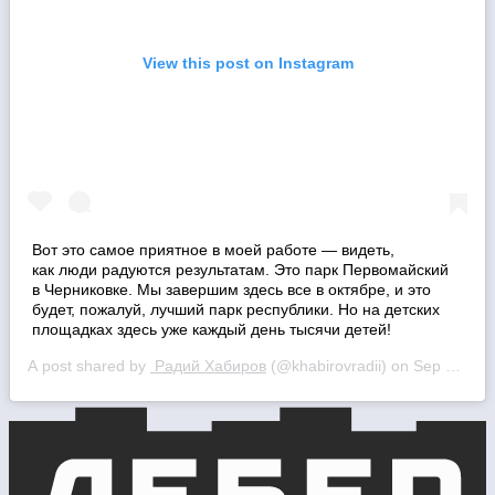
View this post on Instagram
Вот это самое приятное в моей работе — видеть,
как люди радуются результатам. Это парк Первомайский
в Черниковке. Мы завершим здесь все в октябре, и это
будет, пожалуй, лучший парк республики. Но на детских
площадках здесь уже каждый день тысячи детей!
A post shared by
Радий Хабиров
(@khabirovradii) on
Sep 12, 2020 at 6:08am PDT