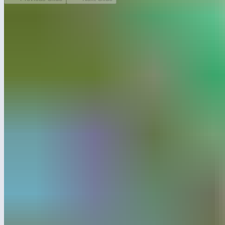
Начатый еще в 2019 году проект по благоустройству парка,
планируется завершить ко дню Республики 11 октября 2020
года.
И в рамках последнего этапа реконструкции компанией
«Лебер» были спроектированы и обустроены спортивные
и игровые зоны.
Дизайн-проект включает в себя Игровой
комплекс «
Весна-4
», Игровой комплекс «
Горы
», Игровой
комплекс «
Станица
», Игровой комплекс «
Бригантина
»,
Игровой комплекс «
Пиратский корабль
», Канатный
комплекс «
Серпинский
», Канатный тоннель «
Паскаль
»,
Канатный комплекс «
Гильберт
», Блоки
для лазания «
Казбек
», Спортивный комплекс «
Фостер
»
и многое другое.
Торжественное открытие детской спортивно-игровой
площадки прошло 1 сентября 2020, при участии главы
Администрации ГО г. Уфа Ульфата Мустафина. Глава региона
Радий Хабиров также ознакомился с ходом капитального
ремонта и комплексного благоустройства парка, пообщался
с посетителями парка и выразил удовлетворение результатами
реконструкции.
— Вот это самое приятное в моей работе —