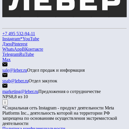
+7 495 532-94-11
Instagram*
YouTube
Дзен
Pinterest
WhatsApp
ВКонтакте
Telegram
RuTube
Max
sale@leber.ru
Отдел продаж и информация
snab@leber.ru
Отдел закупок
marketing@leber.ru
Предложения о сотрудничестве
NPS
8,8 из 10
i
*Социальная сеть Instagram - продукт деятельности Meta
Platforms Inc., деятельность которой на территории РФ
запрещена по основаниям осуществления экстремистской
деятельности
Политика конфиденциальности