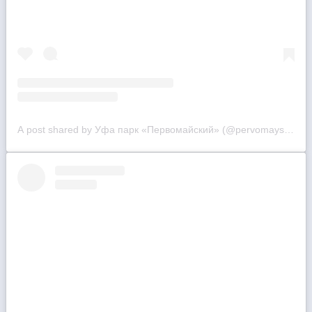
A post shared by Уфа парк «Первомайский» (@pervomayski_park)