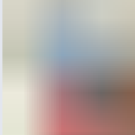
Компания «Лебер» получила престижн
площадки». Церемония награждения сос
статуэтку и фирменный символ победы
Валентина Матвиенко.
В Совете Федерации прошла церемония награждения победител
пятнадцатый раз Ассоциация индустрии детских товаров вмес
Главной новостью для нас стала победа Лебера в номинац