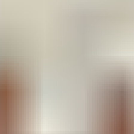
ую Национальную премию «Золотой медв
тоялась 10 июня в Совете Федерации в 
 — игрушечного медвежонка. Открывала 
ей Национальной премии «Золотой медвежонок» — главной нагр
те с Минпромторгом и Советом Федерации отметила лидеров от
ии «Лучшие детские площадки». Получил награду генеральны