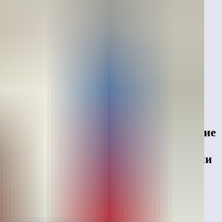
ежонок» в номинации «Лучшие детские
Москве. Леберу вручили диплом,
вечер председатель Совета Федерации
ады в сфере товаров и услуг для детей. В юбилейный,
расли.
й директор компании Артем Сорокин.