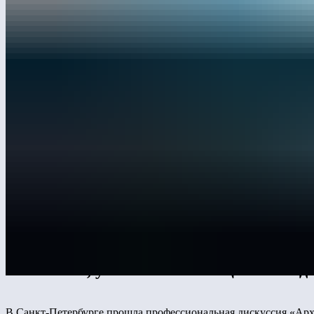
На дискуссии «Архитекторы VS Девело
рассказал, как качественные детские
недвижимости. Он объяснил, почему ин
комплекса, увеличивает его ценность 
В Санкт-Петербурге прошла профессиональная дискуссия «Ар