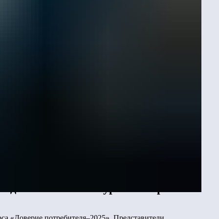
маркетингу Лебера Игорь Шаповалов
трумент повышения стоимости
влияет на восприятие жилого
 выделяться на конкурентном рынке.
са «Доверие потребителя–2025». Представители