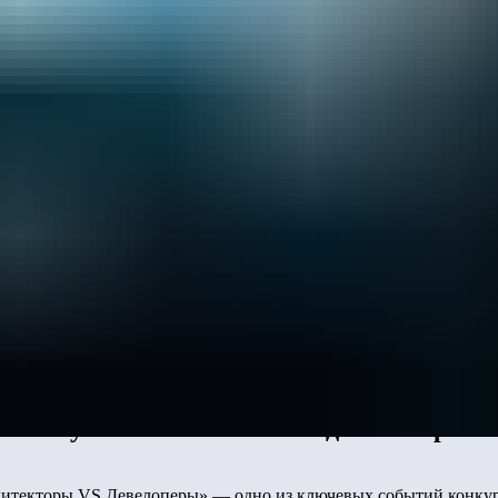
перы» в Санкт-Петербурге директор по 
 площадки превращаются в реальный инс
дивидуальный подход к благоустройству 
для покупателей и помогает девелоперам
хитекторы VS Девелоперы» — одно из ключевых событий конкур