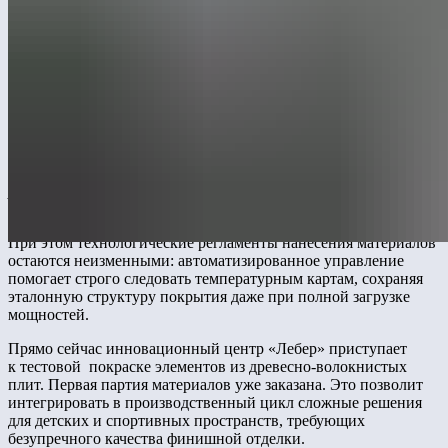
В процессе работы внутри камеры создаётся область
избыточного давления, что исключает оседание пыли
на окрашиваемых поверхностях. Такой подход обеспечивает
стерильность процесса, необходимую для того, чтобы
покрытие стало максимально прочным и долговечным.
«Автоматика самостоятельно поддерживает заданные
параметры давления и температуры, сводя к минимуму
влияние внешних факторов и гарантируя стабильность
результата»
, — прокомментировал директор производства
Фаиль Шафеев.
При этом технологические регламенты нанесения материалов
остаются неизменными: автоматизированное управление
помогает строго следовать температурным картам, сохраняя
эталонную структуру покрытия даже при полной загрузке
мощностей.
Прямо сейчас инновационный центр «Лебер» приступает
к тестовой покраске элементов из древесно-волокнистых
плит. Первая партия материалов уже заказана. Это позволит
интегрировать в производственный цикл сложные решения
для детских и спортивных пространств, требующих
безупречного качества финишной отделки.