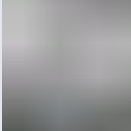
в эксплуатацию современную малярную камеру,
оснащённую автоматизированными системами
климат-контроля и фильтрации. Модернизация
позволила создать стерильные условия
для нанесения покрытий, исключить появление
неровностей и гарантировать эталонное
качество покраски каждой детали.
Главная характеристика новой камеры — площадь
покрасочной зоны: 6×6 метров. Благодаря таким габаритам
можно одновременно обрабатывать массивные элементы
игровых комплексов либо увеличивать количество деталей
за один цикл.
По оценкам специалистов производства, такая площадь
позволяет окрашивать вдвое больше изделий по сравнению
с прежними мощностями.
Техническое отличие новой камеры — интеллектуальная
приточно-вытяжная вентиляция. Комбинация
многоступенчатых фильтров и автоматики управляет
внутренним давлением и температурными режимами
на каждом этапе.