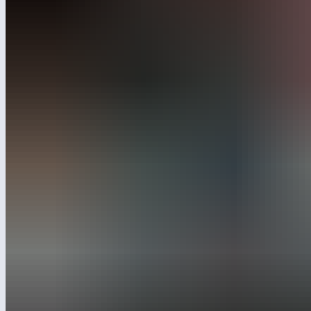
«Городские легенды» Лебера состоялись во второй раз.
Мы собрали несколько десятков архитекторов,
проектировщиков и девелоперов в аутентичном лофте
на Хлебозаводе № 9, чтобы пообщаться на профессиональные
темы.
Хэдлайнером вечера стал Олег Питецкий — урбанист-стратег
Студии Артемия Лебедева. Он рассказал о главных трендах
в проектировании и архитектуре в 2025 году. Среди основных
тенденций Олег Питецкий выделил идентичность
и узнаваемость, оптимизацию и социальную инфраструктуру.