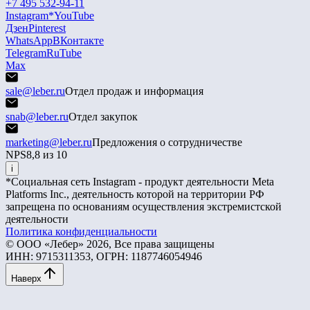
+7 495 532-94-11
Instagram*
YouTube
Дзен
Pinterest
WhatsApp
ВКонтакте
Telegram
RuTube
Max
sale@leber.ru
Отдел продаж и информация
snab@leber.ru
Отдел закупок
marketing@leber.ru
Предложения о сотрудничестве
NPS
8,8 из 10
i
*Социальная сеть Instagram - продукт деятельности Meta
Platforms Inc., деятельность которой на территории РФ
запрещена по основаниям осуществления экстремистской
деятельности
Политика конфиденциальности
© ООО «Лебер» 2026, Все права защищены
ИНН: 9715311353, ОГРН: 1187746054946
Наверх