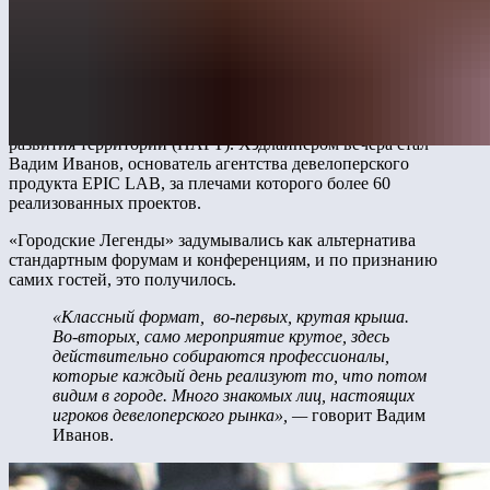
чтобы поговорить о главном: как меняется запрос
на благоустройство, чего ждут заказчики и жители, и почему
городская среда — это уже не только малые формы,
но и большие идеи.
К автору формата — компании «Лебер» — на этот раз
в качестве партнёра присоединилось Национальное агентство
развития территорий (НАРТ). Хэдлайнером вечера стал
Вадим Иванов, основатель агентства девелоперского
продукта EPIC LAB, за плечами которого более 60
реализованных проектов.
«Городские Легенды» задумывались как альтернатива
стандартным форумам и конференциям, и по признанию
самих гостей, это получилось.
«Классный формат, во-первых, крутая крыша.
Во-вторых, само мероприятие крутое, здесь
действительно собираются профессионалы,
которые каждый день реализуют то, что потом
видим в городе. Много знакомых лиц, настоящих
игроков девелоперского рынка», —
говорит Вадим
Иванов.