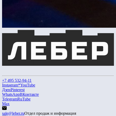
+7 495 532-94-11
Instagram*
YouTube
Дзен
Pinterest
WhatsApp
ВКонтакте
Telegram
RuTube
Max
sale@leber.ru
Отдел продаж и информация