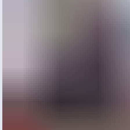
объединило более 150 собственников
и управленцев производственных компаний
из 40+ городов России и стран СНГ.
На слёте обсуждают ключевые вызовы производственного
сектора: как выстраивать устойчивое развитие в условиях
нестабильности, управлять себестоимостью, запускать новые
продукты, работать с кадрами и повышать технологичность.
Формат предполагает честный обмен опытом: собственники
и топ-менеджеры разбирают реальные кейсы, делятся
решениями, которые сработали, задают друг другу сложные
вопросы про стратегии роста.
В этом году большая часть дискуссий сосредоточена вокруг
трансформации производственных компаний: перехода
от операционной модели к продуктовой, усиления
клиентского фокуса и построения внутрикорпоративных
систем, которые позволяют масштабировать бизнес без потери
качества.
Одним из ведущих спикеров стал Артем Сорокин.
Он рассказал о том, как продуктовый подход меняет правила