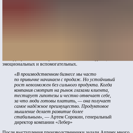
игры на B2B-рынке и почему он стал фундаментом стратегии
Лебера.
Артем отметил, что в Лебере новые продукты проходят через
корпоративный инкубатор и глубокие клиентские
исследования, а адаптация производственных линий
под кастомизацию становится обязательным элементом
конкурентоспособности.
Во время выступления Артем подчеркнул, что продукт
должен строиться не вокруг того, что удобно компании,
а вокруг реальных потребностей клиента — функциональных,
эмоциональных и вспомогательных.
«В производственном бизнесе мы часто
по привычке начинаем с продаж. Но устойчивый
рост невозможен без сильного продукта. Когда
компания смотрит на рынок глазами клиента,
тестирует гипотезы и честно отвечает себе,
за что люди готовы платить, — она получает
самое надёжное преимущество. Продуктовое
мышление делает развитие более
стабильным»,
— Артем Сорокин, генеральный
директор компании «Лебер»
После выступления производственники задали Артему много