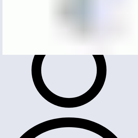
ЛГК-83
Качалка на пружине «Космонавт»