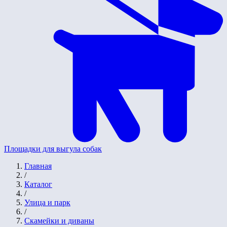
Площадки для выгула собак
Главная
/
Каталог
/
Улица и парк
/
Скамейки и диваны