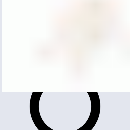
MG0501
Качели одинарные