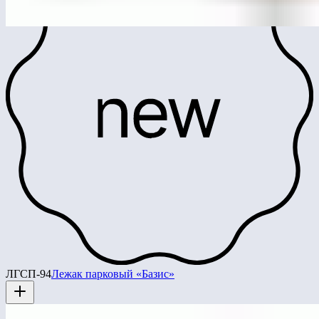
ЛГСП-94
Лежак парковый «Базис»