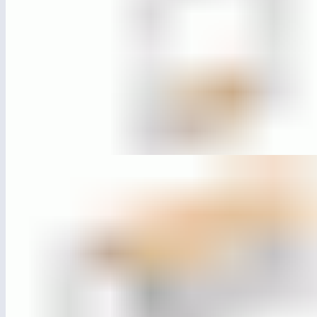
ЛГДП-53
Качели парковые «Базис» (подвес-диван)