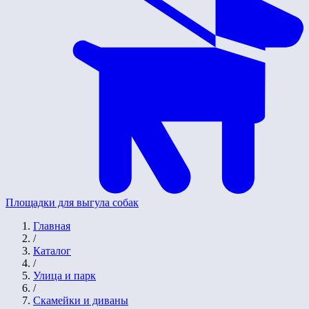
Площадки для выгула собак
Главная
/
Каталог
/
Улица и парк
/
Скамейки и диваны