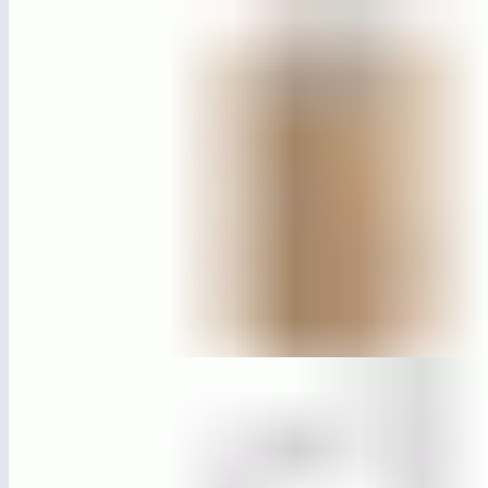
МГ6615
Урна «Базис»