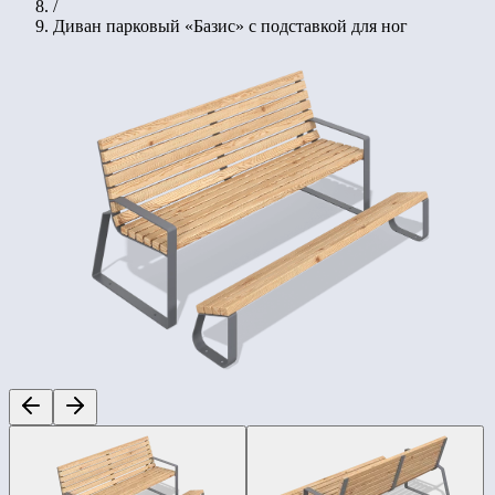
/
Диван парковый «Базис» с подставкой для ног