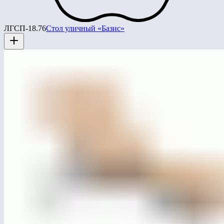
ЛГСП-18.76
Стол уличный «Базис»