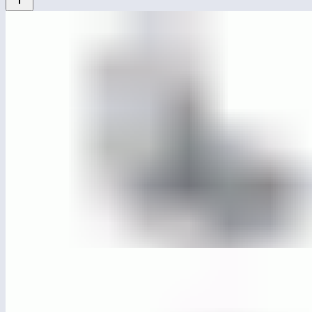
ЛГДП-73.29
Шезлонг парковый «Базис» металл