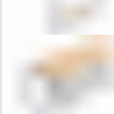
ЛГДП-54
Качели парковые «Базис» (подвес-сиденье)