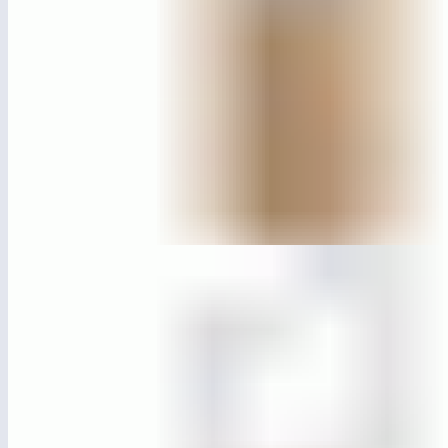
МГ6615
Урна «Базис»