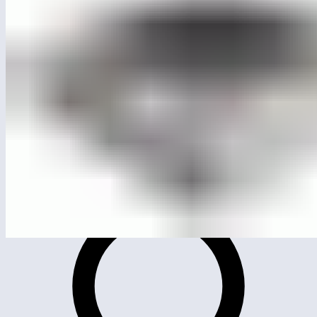
ЛГСК-10.32
Батут квадратный с универсальным резиновым
полотном 1540×1540