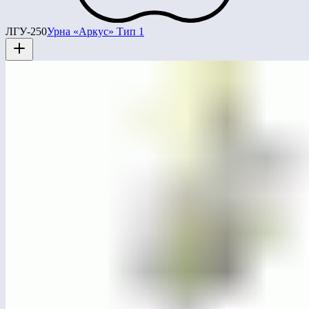
ЛГУ-250
Урна «Аркус» Тип 1
ЛГТУ-858-803
Тяга к груди — Жим ногами