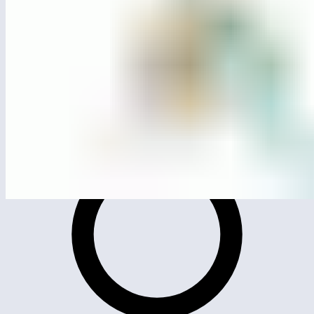
ЛГИК-8.32С
Игровой комплекс «Рубидий»