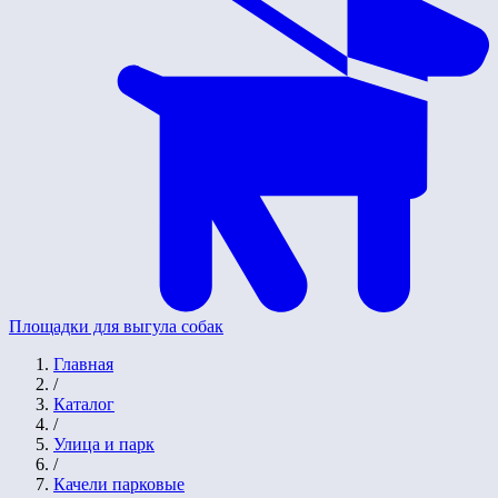
Площадки для выгула собак
Главная
/
Каталог
/
Улица и парк
/
Качели парковые