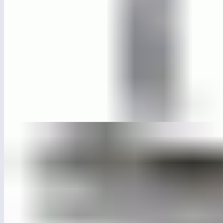
ЛГУ-46
Урна для собачьих площадок