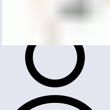
MG0508
Качели «Гнездо»