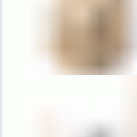
ЛГДП-50
Беседка «Сиеста» с шезлонгами