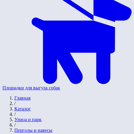
Площадки для выгула собак
Главная
/
Каталог
/
Улица и парк
/
Перголы и навесы