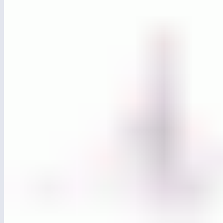
ЛГСК-11.19
Канатная пирамида «Монблан» d=7130