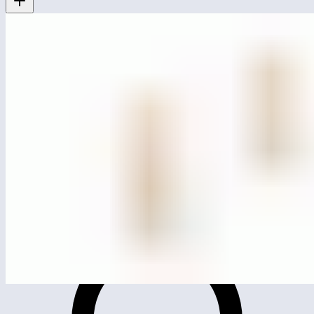
MG4507
Брусья (серия ЭКО)