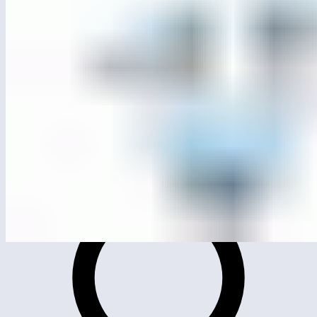
ЛГС-211
Спортивный элемент «Флап»