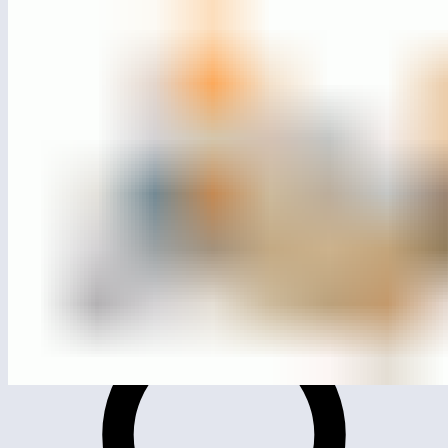
ЛГП-22
Песочный дворик с горкой ЛГП-22