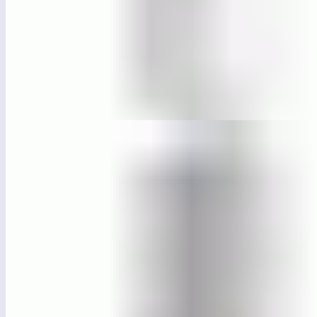
ЛГУ-58
Урна алюминиевая «Орион» на стойке