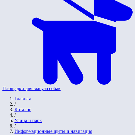
Площадки для выгула собак
Главная
/
Каталог
/
Улица и парк
/
Информационные щиты и навигация