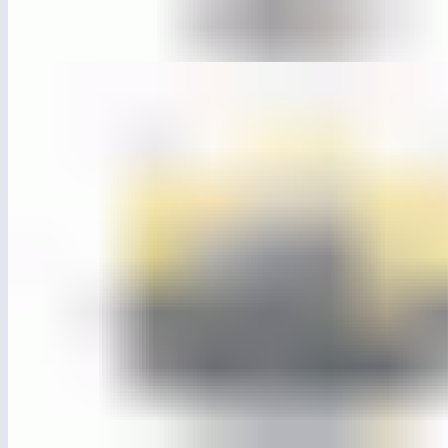
ЛГУ-78
Урна круглая бетонная
ЛГК-323
Карусель «Циркуль»