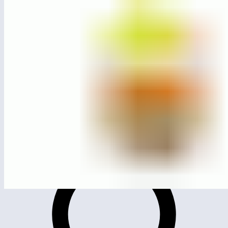
ЛГД-08
Домик «Елочка»