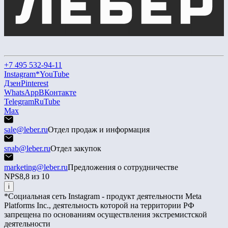
+7 495 532-94-11
Instagram*
YouTube
Дзен
Pinterest
WhatsApp
ВКонтакте
Telegram
RuTube
Max
sale@leber.ru
Отдел продаж и информация
snab@leber.ru
Отдел закупок
marketing@leber.ru
Предложения о сотрудничестве
NPS
8,8 из 10
i
*Социальная сеть Instagram - продукт деятельности Meta
Platforms Inc., деятельность которой на территории РФ
запрещена по основаниям осуществления экстремистской
деятельности