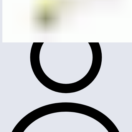
ЛГК-20
Качели-балансир «Сингапур»