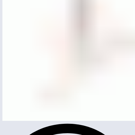
ЛГСК-11.0576
Канатная пирамида «Анды» d=5770