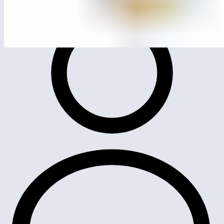
МСК-106.501
Игровой комплекс с песочницей «Счёт»