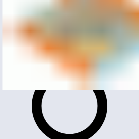
МСК-107.501
Песочница «Гравитация»