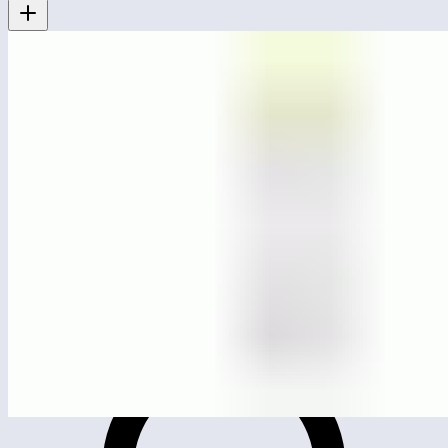
ЛГК-131
Карусель «Колорадо»