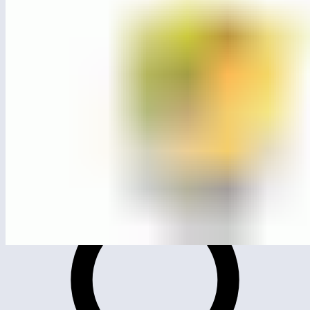
МСК-110.201
Качалка «Трицератопс»