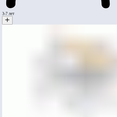
3-7 лет
МСК-105.403
Пять качелей «Башни»