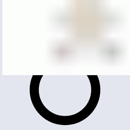
ЛГК-303
Карусель «Монреаль»