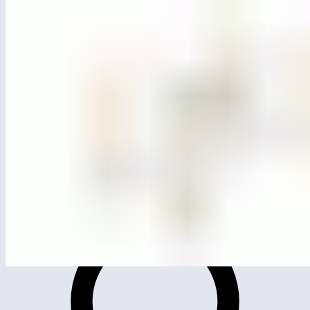
ЛГС-6.02С
Игровой модуль «Канатный мостик»