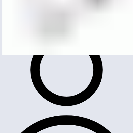
ЛГК-253
Качели «Гнездо» тройные на металлических опорах