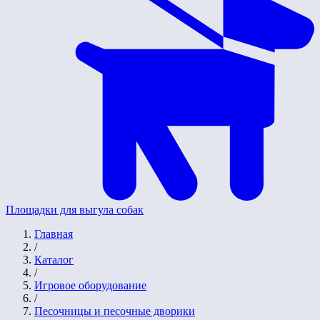
Площадки для выгула собак
Главная
/
Каталог
/
Игровое оборудование
/
Песочницы и песочные дворики