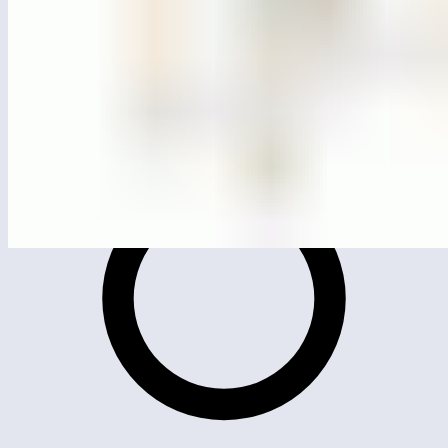
ЛГС-6.02С
Игровой модуль «Канатный мостик»