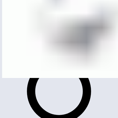
ЛГК-103
Качалка на пружине «Вейкборд» (HDPE)