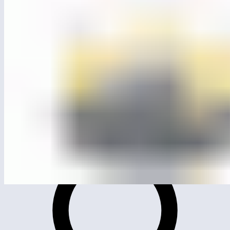
ЛГК-323
Карусель «Циркуль»