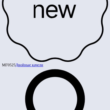
МГ0525
Двойные качели