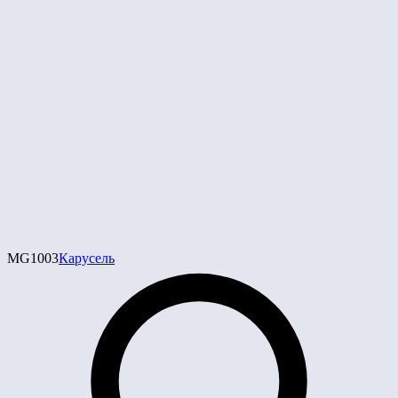
MG1003
Карусель