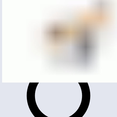
MG0215
Качалка на пружине