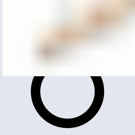
MG0004
Качели-балансир для катания стоя