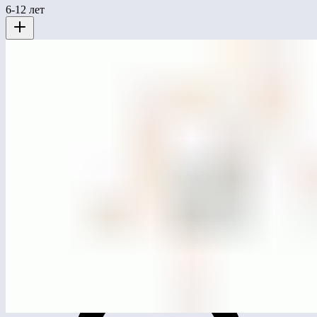
6-12 лет
MG0509
Качели «Гнездо»