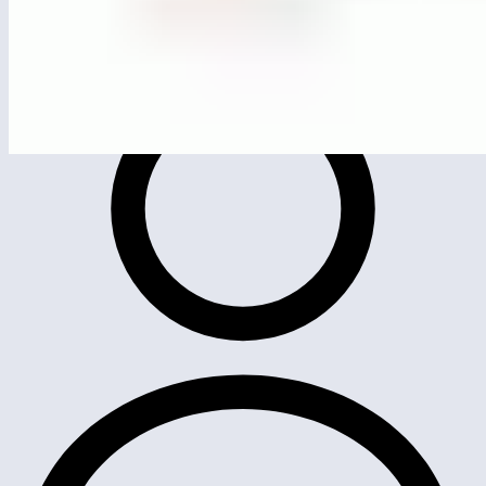
MG0517
Качели двойные