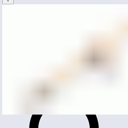
MG0001
Качели-балансир двойной