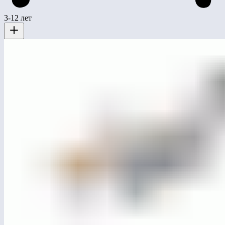
3-12 лет
MG0015
Качалка-балансир двойной «Муравей-Божья коровка»