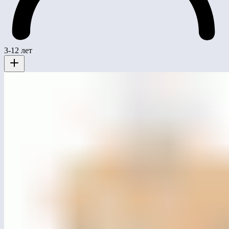
3-12 лет
MG1006
Карусель