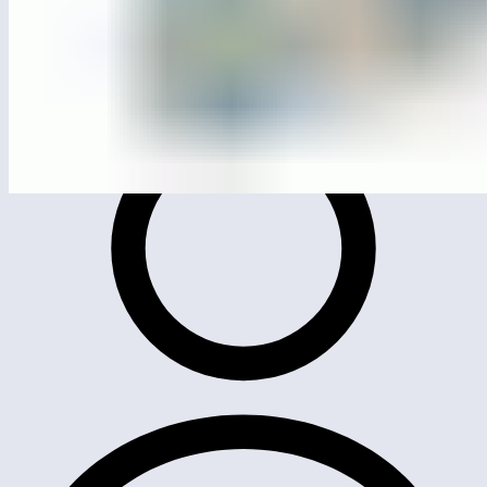
ЛГП-89
Песочный дворик «Марсианская база»