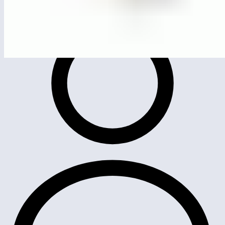
ЛГК-262.2
Качели-гнездо «Урбан»