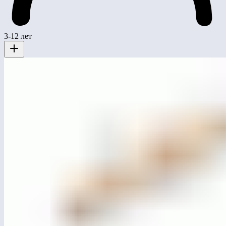
3-12 лет
MG0004
Качели-балансир для катания стоя