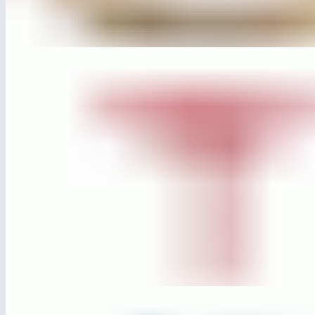
ЛГСП-82.2
Параметрическая скамья
ЛГСП-137
Стол кофейный