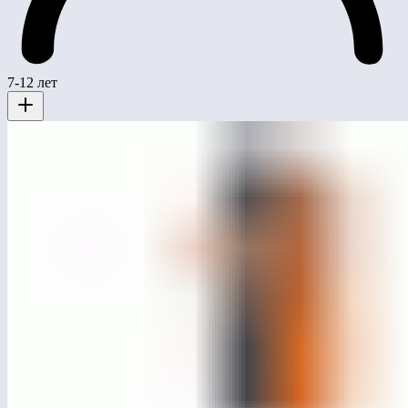
7-12 лет
МСК-1612
Стилофон