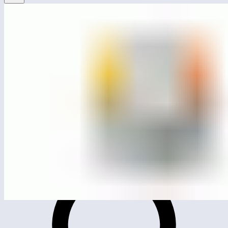
ЛГСК-11.34
Блоки для лазания «Ялта»