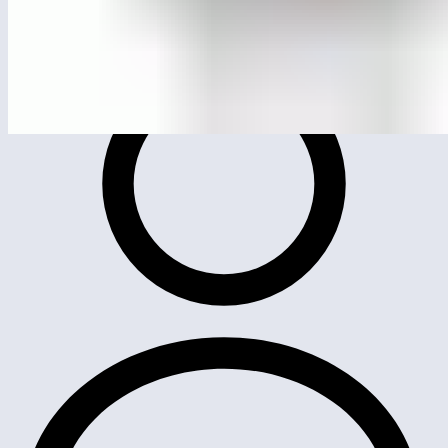
ЛГСК-11.0397
Канатная конструкция «Минковский» d=4490