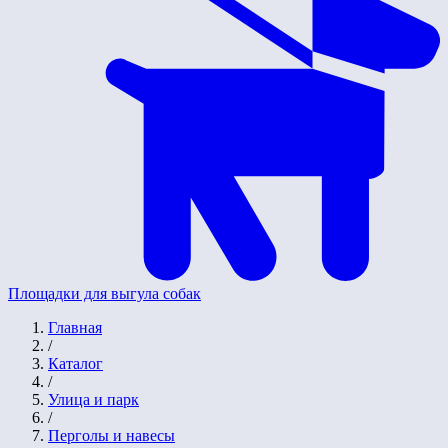
Площадки для выгула собак
Главная
/
Каталог
/
Улица и парк
/
Перголы и навесы