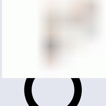
МГ3503
Элемент для развития ловкости