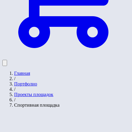
Главная
/
Портфолио
/
Проекты площадок
/
Спортивная площадка