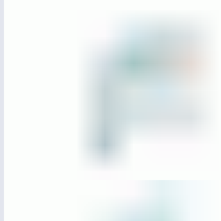
ЛГО-31.3
ЛГО-31.3 Секция «Метеор» с воротами
и баскетбольным щитом (Ворота, два столба, баскетбольный
щит)