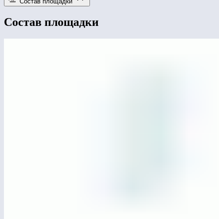
Состав площадки
Состав площадки
ЛГО-31.4
ЛГО-31.4 Пролет «Метеор» h=3,6 м (две секции
без столбов, без крепежа)