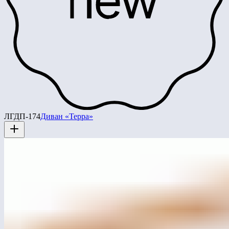
ЛГДП-174
Диван «Терра»