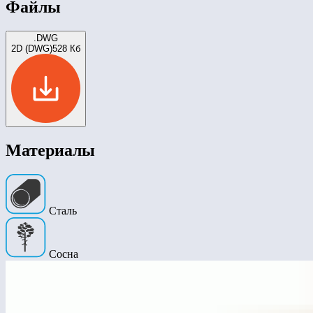
Файлы
.DWG
2D (DWG)
528 Кб
Материалы
Сталь
Сосна