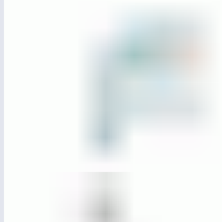
ЛГО-31.3
ЛГО-31.3 Секция «Метеор» с воротами
и баскетбольным щитом (Ворота, два столба, баскетбольный
щит)