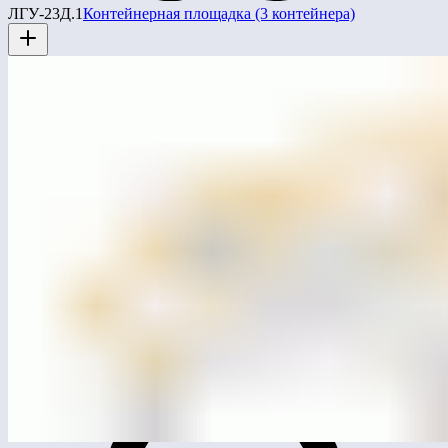
ЛГУ-23Д.1
Контейнерная площадка (3 контейнера)
MG4202
Лазательный комплекс «Паутина»