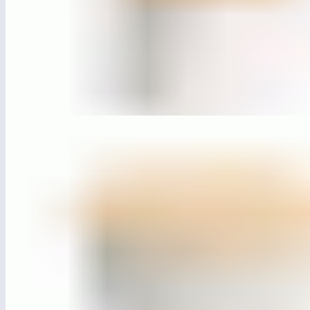
ЛГСП-62
Скамья бетонная «Цилиндр» (700 мм)