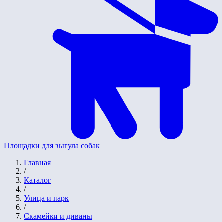
Площадки для выгула собак
Главная
/
Каталог
/
Улица и парк
/
Скамейки и диваны