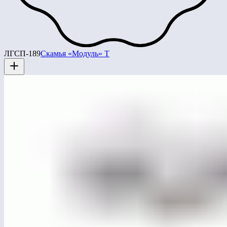
ЛГСП-189
Скамья «Модуль» Т