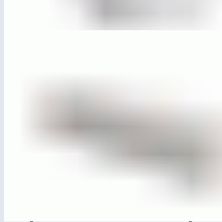
ЛГО-84
Парковочный столбик «Модуль»