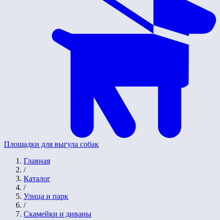
Площадки для выгула собак
Главная
/
Каталог
/
Улица и парк
/
Скамейки и диваны