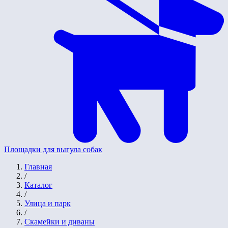
Площадки для выгула собак
Главная
/
Каталог
/
Улица и парк
/
Скамейки и диваны