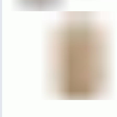
ЛГСП-61
Скамья бетонная «Сферы»
ЛГУ-74
Урна на бетонном основании