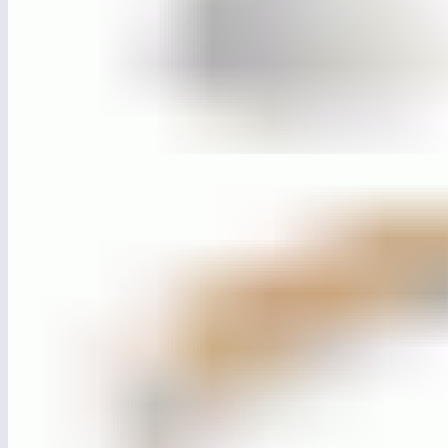
ЛГДП-93
Антипарковочная полусфера