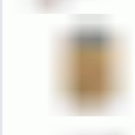
ЛГСП-102
Скамья парковая
ЛГУД-18
Урна деревянная на бетонном основании