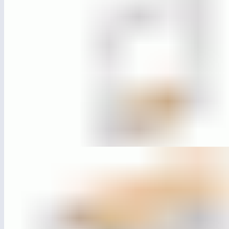
ЛГДП-53
Качели парковые «Базис» (подвес-диван)