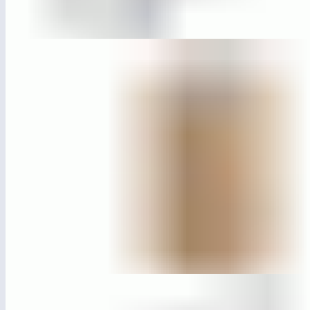
ЛГСП-18.59
Скамья без спинки «Базис»
МГ6615
Урна «Базис»