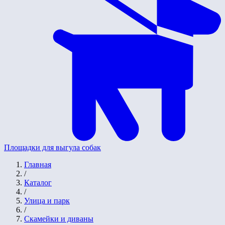
Площадки для выгула собак
Главная
/
Каталог
/
Улица и парк
/
Скамейки и диваны