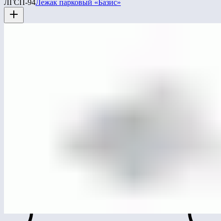
ЛГСП-94
Лежак парковый «Базис»